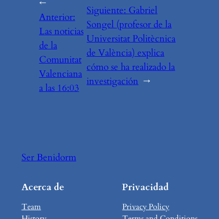
←
Siguiente:
Gabriel
Anterior:
Songel (profesor de la
Las noticias
Universitat Politècnica
de la
de València) explica
Comunitat
cómo se ha realizado la
Valenciana
investigación
→
a las 16:03
Ser Benidorm
Acerca de
Privacidad
Team
Privacy Policy
History
Terms and Conditions