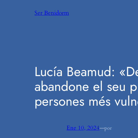
Saltar
Ser Benidorm
al
contenido
Lucía Beamud: «D
abandone el seu pl
persones més vulne
Ene 10, 2024
—
por