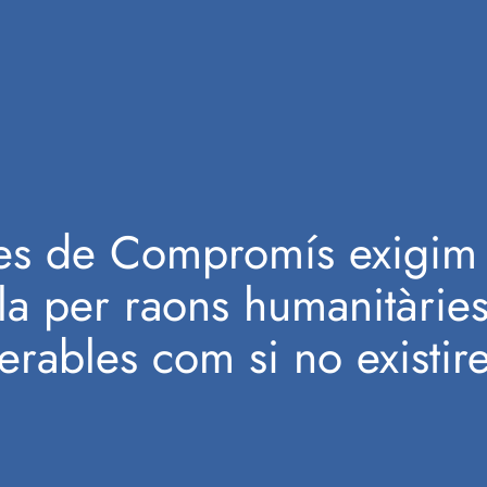
es de Compromís exigim 
a per raons humanitàries
rables com si no existir