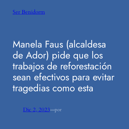
Saltar
Ser Benidorm
al
contenido
Manela Faus (alcaldesa
de Ador) pide que los
trabajos de reforestación
sean efectivos para evitar
tragedias como esta
Dic 2, 2023
—
por