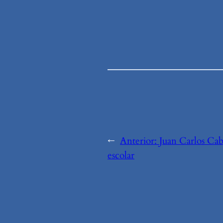
←
Anterior:
Juan Carlos Caba
escolar