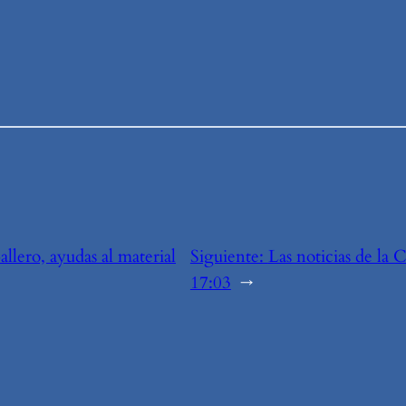
llero, ayudas al material
Siguiente:
Las noticias de la 
17:03
→