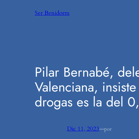
Saltar
Ser Benidorm
al
contenido
Pilar Bernabé, de
Valenciana, insiste
drogas es la del 
Dic 11, 2023
—
por