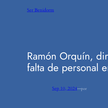
Saltar
Ser Benidorm
al
contenido
Ramón Orquín, direc
falta de personal e
Sep 10, 2024
—
por