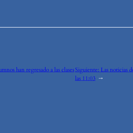
umnos han regresado a las clases
Siguiente:
Las noticias 
las 11:03
→