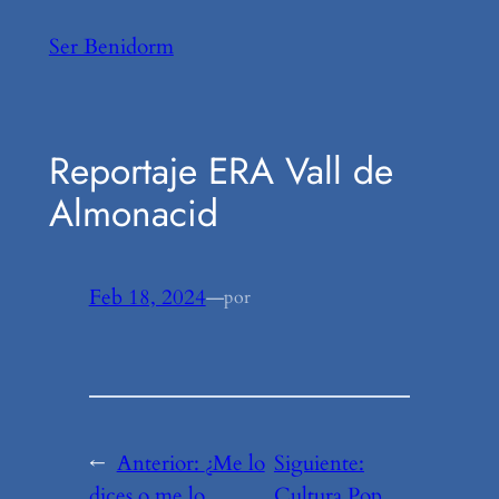
Saltar
Ser Benidorm
al
contenido
Reportaje ERA Vall de
Almonacid
Feb 18, 2024
—
por
←
Anterior:
¿Me lo
Siguiente:
dices o me lo
Cultura Pop