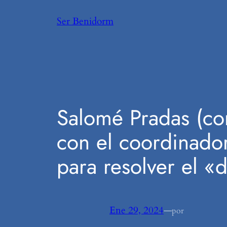
Saltar
Ser Benidorm
al
contenido
Salomé Pradas (con
con el coordinado
para resolver el «d
Ene 29, 2024
—
por