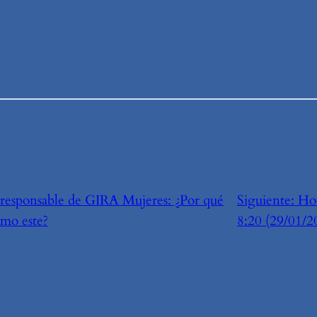
, responsable de GIRA Mujeres: ¿Por qué
Siguiente:
Ho
omo este?
8:20 (29/01/2