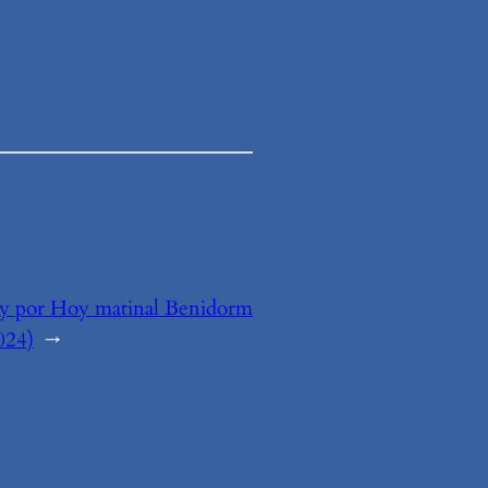
y por Hoy matinal Benidorm
024)
→