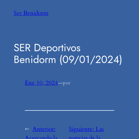
Saltar
Ser Benidorm
al
contenido
SER Deportivos
Benidorm (09/01/2024)
Ene 10, 2024
—
por
←
Anterior:
Siguiente:
Las
Acercando la
noticias de la