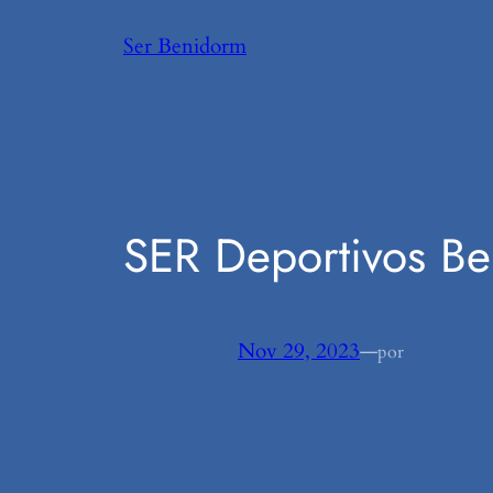
Saltar
Ser Benidorm
al
contenido
SER Deportivos B
Nov 29, 2023
—
por