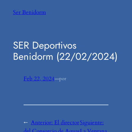
Saltar
Ser Benidorm
al
contenido
SER Deportivos
Benidorm (22/02/2024)
Feb 22, 2024
—
por
←
Anterior:
El director
Siguiente:
del Consorcio de Aguas
La Ventana