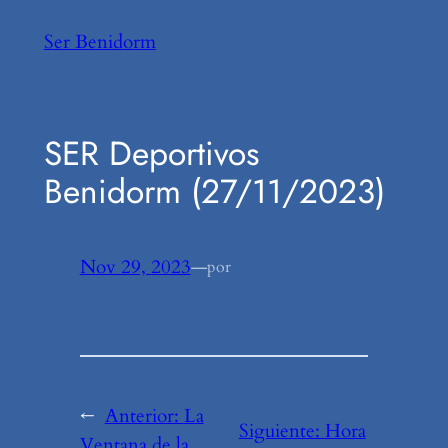
Saltar
Ser Benidorm
al
contenido
SER Deportivos
Benidorm (27/11/2023)
Nov 29, 2023
—
por
←
Anterior:
La
Siguiente:
Hora
Ventana de la