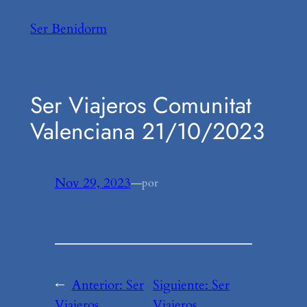
Saltar
Ser Benidorm
al
contenido
Ser Viajeros Comunitat
Valenciana 21/10/2023
Nov 29, 2023
—
por
←
Anterior:
Ser
Siguiente:
Ser
Viajeros
Viajeros