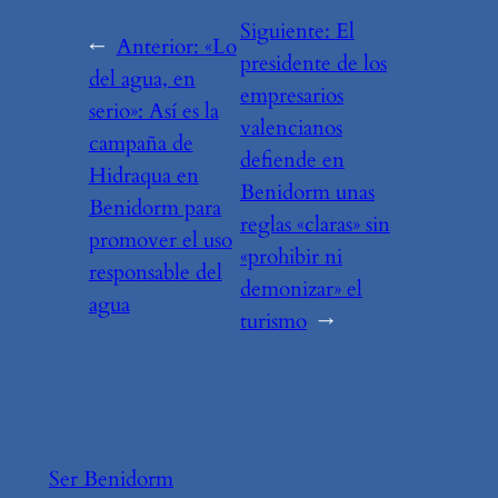
Siguiente:
El
←
Anterior:
«Lo
presidente de los
del agua, en
empresarios
serio»: Así es la
valencianos
campaña de
defiende en
Hidraqua en
Benidorm unas
Benidorm para
reglas «claras» sin
promover el uso
«prohibir ni
responsable del
demonizar» el
agua
turismo
→
Ser Benidorm