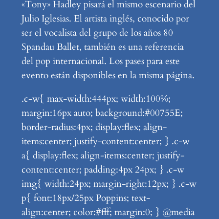
«Tony» Hadley pisará el mismo escenario del
Julio Iglesias. El artista inglés, conocido por
ser el vocalista del grupo de los años 80
Spandau Ballet, también es una referencia
del pop internacional. Los pases para este
evento están disponibles en la misma página.
.c-w{ max-width:444px; width:100%;
margin:16px auto; background:#00755E;
border-radius:4px; display:flex; align-
items:center; justify-content:center; } .c-w
a{ display:flex; align-items:center; justify-
content:center; padding:4px 24px; } .c-w
img{ width:24px; margin-right:12px; } .c-w
p{ font:18px/25px Poppins; text-
align:center; color:#fff; margin:0; } @media