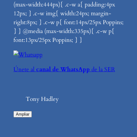
(max-width:444px){ .c-w a{ padding:4px
12px; } .c-w img{ width:24px; margin-
right:8px; } .c-w p{ font:14px/25px Poppins;
} } @media (max-width:335px){ .c-w p{
font:13px/25px Poppins; } }
Únete al
canal de WhatsApp
de la SER
Tony Hadley
Ampliar