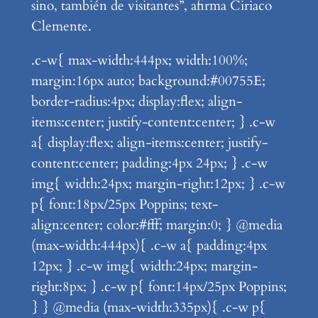
sino, también de visitantes”, afirma Ciriaco
Clemente.
.c-w{ max-width:444px; width:100%;
margin:16px auto; background:#00755E;
border-radius:4px; display:flex; align-
items:center; justify-content:center; } .c-w
a{ display:flex; align-items:center; justify-
content:center; padding:4px 24px; } .c-w
img{ width:24px; margin-right:12px; } .c-w
p{ font:18px/25px Poppins; text-
align:center; color:#fff; margin:0; } @media
(max-width:444px){ .c-w a{ padding:4px
12px; } .c-w img{ width:24px; margin-
right:8px; } .c-w p{ font:14px/25px Poppins;
} } @media (max-width:335px){ .c-w p{