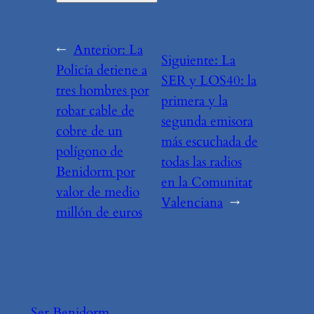
←
Anterior:
La
Siguiente:
La
Policía detiene a
SER y LOS40: la
tres hombres por
primera y la
robar cable de
segunda emisora
cobre de un
más escuchada de
polígono de
todas las radios
Benidorm por
en la Comunitat
valor de medio
Valenciana
→
millón de euros
Ser Benidorm