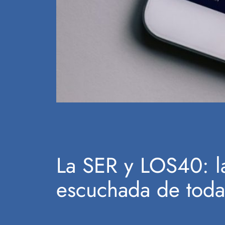
La SER y LOS40: l
escuchada de todas