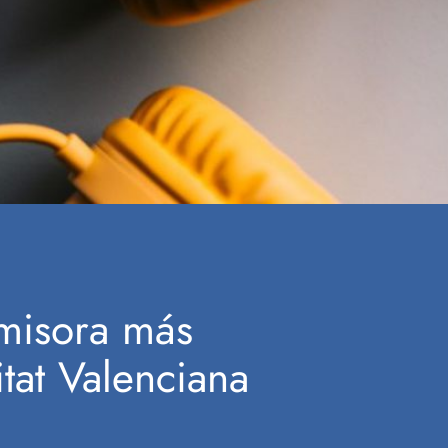
emisora más
tat Valenciana