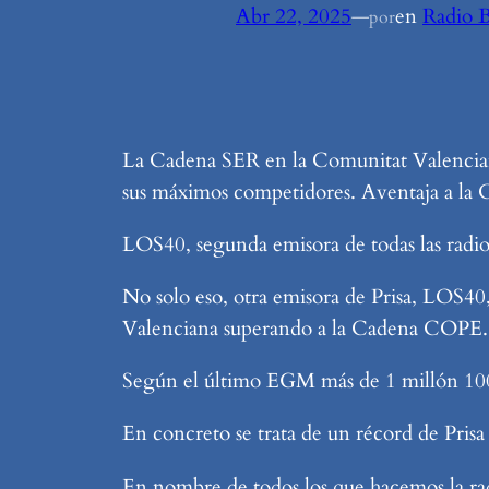
Abr 22, 2025
—
en
Radio 
por
La Cadena SER en la Comunitat Valenciana 
sus máximos competidores. Aventaja a la
LOS40, segunda emisora de todas las radi
No solo eso, otra emisora de Prisa, LOS4
Valenciana superando a la Cadena COPE.
Según el último EGM más de 1 millón 100 m
En concreto se trata de un récord de Pris
En nombre de todos los que hacemos la rad