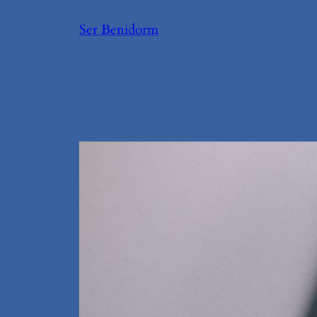
Saltar
Ser Benidorm
al
contenido