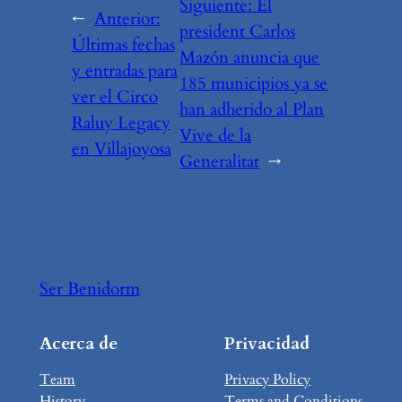
Siguiente:
El
←
Anterior:
president Carlos
Últimas fechas
Mazón anuncia que
y entradas para
185 municipios ya se
ver el Circo
han adherido al Plan
Raluy Legacy
Vive de la
en Villajoyosa
Generalitat
→
Ser Benidorm
Acerca de
Privacidad
Team
Privacy Policy
History
Terms and Conditions